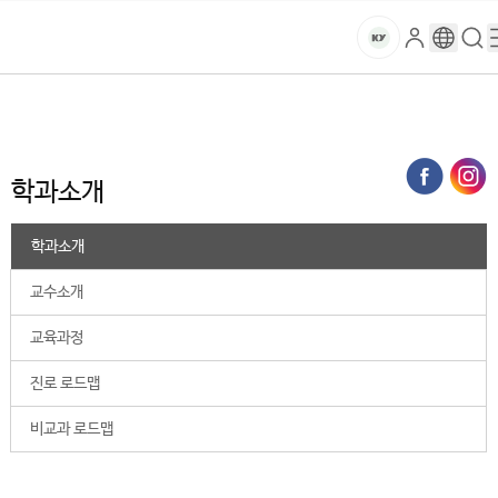
본문 바로가기
대메뉴 바로가기
하위메뉴 바로가기
스
로
구
검
건
마
그
글
색
홈
트
처음으로
대학
국방산학융합원
국방반도체공학과
학과소개
인
번
페
양
키
역
이
지
대
학과소개
메
뉴
학
경
학과소개
로
교
교수소개
교육과정
진로 로드맵
비교과 로드맵