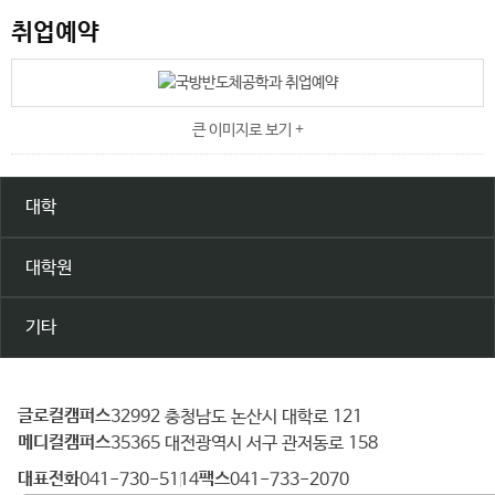
취업예약
큰 이미지로 보기 +
대학
대학원
기타
글로컬캠퍼스
건
32992 충청남도 논산시 대학로 121
메디컬캠퍼스
양
35365 대전광역시 서구 관저동로 158
대
대표전화
팩스
041-730-5114
041-733-2070