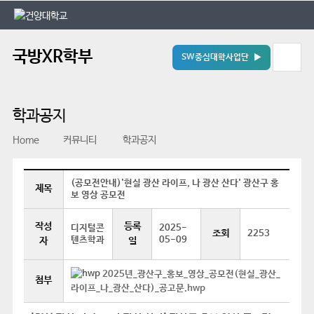
본문 바로가기
대메뉴 바로가기
국방XR학부
SW중심대학사업단 ▶
학과공지
Home
커뮤니티
학과공지
(공모전안내)'현실 광산 라이프, 나 광산 산다' 광산구 홍
제목
보 영상 공모전
작성
등록
디지털콘
2025-
조회
2253
텐츠학과
05-09
자
일
2025년_광산구_홍보_영상_공모전(현실_광산_
첨부
라이프_나_광산_산다)_공고문.hwp